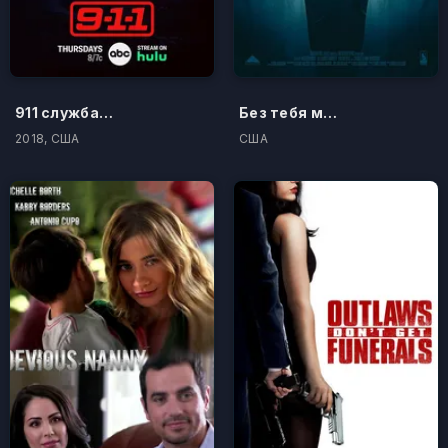
911 служба спасения
Без тебя мне не жить
2018, США
США